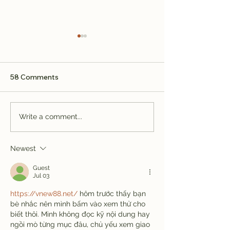
58 Comments
Isla Mujeres Real Estate,
Isla Mujeres H
Write a comment...
VRBO Rentals & House
Sale: Discover 
Rentals: The Complete
Mexico's Most 
Newest
Guide for Buyers,
Island Real Est
Investors, and Vacation
Markets
Guest
Travelers
Jul 03
https://vnew88.net/
 hôm trước thấy bạn 
bè nhắc nên mình bấm vào xem thử cho 
biết thôi. Mình không đọc kỹ nội dung hay 
ngồi mò từng mục đâu, chủ yếu xem giao 