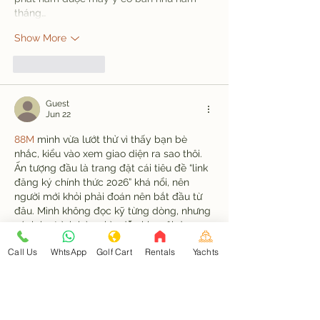
tháng…
Show More
Like
Reply
Guest
Jun 22
88M
 mình vừa lướt thử vì thấy bạn bè 
nhắc, kiểu vào xem giao diện ra sao thôi. 
Ấn tượng đầu là trang đặt cái tiêu đề “link 
đăng ký chính thức 2026” khá nổi, nên 
người mới khỏi phải đoán nên bắt đầu từ 
đâu. Mình không đọc kỹ từng dòng, nhưng 
cách họ trình bày nhìn dễ chịu: nội dung 
chia thành mấy khối riêng, kéo xuống là 
Call Us
WhtsApp
Golf Cart
Rentals
Yachts
thấy phần nói về lịch sử từ 2020 và mốc…
Show More
Like
Reply