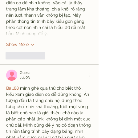
diện có dễ nhìn không. Vào cái là thấy 
trang làm khá thoáng, chia khối rõ ràng 
nên lướt nhanh vẫn không bị lạc. Mấy 
phần thông tin trình bày kiểu gọn gàng 
theo cột nên nhìn cái là hiểu, đỡ rối mắt 
hẳn. Mình cũng để ý…
Show More
Like
Reply
Guest
Jul 03
Ball88
 mình ghé qua thử cho biết thôi, 
kiểu xem giao diện có dễ dùng không. Ấn 
tượng đầu là trang chia nội dung theo 
từng khối nhìn khá thoáng, lướt một vòng 
là biết chỗ nào là giới thiệu, chỗ nào là 
phần cập nhật link, không bị dính một cục 
chữ dài. Mình cũng để ý họ có đoạn thông 
tin nền tảng trình bày dạng bảng, nhìn 
phát nắm được mấy ý cơ bản như năm 